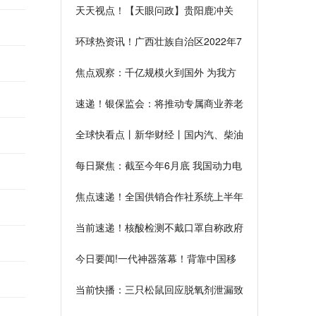
天天视点！【天眼问政】贵阳鹿冲关
路：人行道护栏缺失
环球热资讯！广西壮族自治区2022年7
月25日周一大部晴好最高温38℃
焦点观察：千亿规模火到国外 为我方
麻辣烫自豪
速递！银保监会：将推动专属商业养老
保险常态化发展
全球快看点丨新华财经丨国内汽、柴油
批发价格料将继续回落
每日聚焦：截至今年6月底 我国动力电
池累计装机量全球领先
焦点速递！全国供销合作社系统上半年
销售总额29417.1亿元
当前速递！核酸检测不戴口罩自称政府
工作人员,停职
今日要闻!一代神器落幕！背靠中国移
动，比微信早4年出现，注册用户达5
当前快播：三只松鼠回应脱氧剂泄漏致
亿
孕妇误食：未联系上消费者，愿担责