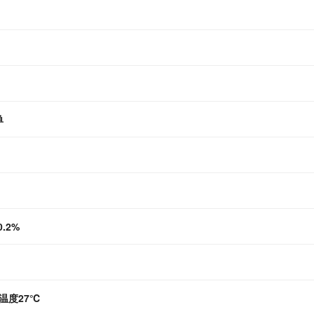
单
.2%
温度27℃