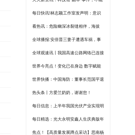
驳斥
止步于“有错就改”
每日快讯!林志颖工作室发声明：意识
清楚能简单对话
看热讯：危险幽深冰裂缝相伴，海拔
7546米顶峰，湖南登山队来了！
全球播报:安倍晋三妻子遭遇车祸，事
故中没有人员受伤
全球观速讯丨我国高速公路网络已连接
全国约95%人口
世界今亮点！变化已在身边 数字赋能
美好生活
世界快播：中国海防：董事长范国平退
休辞职
热头条丨方爱兰奶奶，谢谢您！
每日信息：上半年我国光伏产业实现明
显增长
每日精选：光大永明安鑫人生庆典版年
金险值得买吗？搞懂这个问题有哪些方
焦点！【高质量发展蹲点采访】思南杨
法