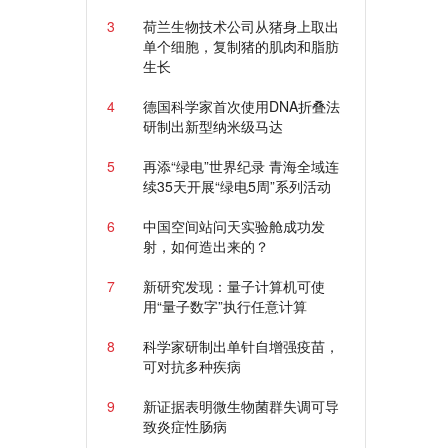
3
荷兰生物技术公司从猪身上取出
单个细胞，复制猪的肌肉和脂肪
生长
4
德国科学家首次使用DNA折叠法
研制出新型纳米级马达
5
再添“绿电”世界纪录 青海全域连
续35天开展“绿电5周”系列活动
6
中国空间站问天实验舱成功发
射，如何造出来的？
7
新研究发现：量子计算机可使
用“量子数字”执行任意计算
8
科学家研制出单针自增强疫苗，
可对抗多种疾病
9
新证据表明微生物菌群失调可导
致炎症性肠病