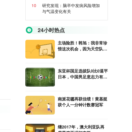
10
研究发现：脑卒中发病风险增加
与气温变化有关
24小时热点
主场险胜！韩旭：我非常珍
惜这次机会，因为天空队是
去年的冠军
东亚杯国足选拔队0比0逼平
日本，中国男足意志力有进
步
南派花毽再获佳绩！黄基挺
获个人一分钟计数赛冠军
继2017年，澳大利亚队再