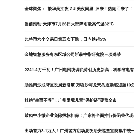
全球聚焦：“繁华吴江夜·ZUI美夜同里”归来！热闹回来了！
当前滚动:天津市7月26日大部降雨最高气温32℃
比特币六个交易日第五次下跌，日内跌超5%
金地智慧服务粤东区域公司斩获中指研究院三项殊荣
2241.4万千瓦！广州电网统调负荷创历史新高，科学省电
助推南沙成湾区发展新引擎 万顷沙与龙穴岛通勤缩短至10
杜绝“生而不养”！广州困境儿童“保护链”覆盖全市
鼓励中小微企业免除投标担保！广东将全面推行保函替代现
出动警力3.1万人！广州警方启动夏夜治安巡查宣防集中统