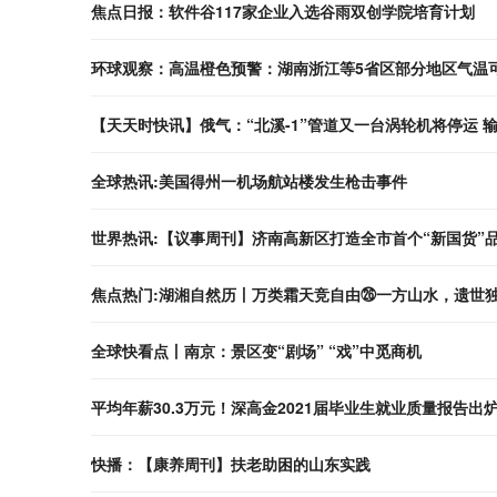
焦点日报：软件谷117家企业入选谷雨双创学院培育计划
环球观察：高温橙色预警：湖南浙江等5省区部分地区气温可
【天天时快讯】俄气：“北溪-1”管道又一台涡轮机将停运 
全球热讯:美国得州一机场航站楼发生枪击事件
世界热讯:【议事周刊】济南高新区打造全市首个“新国货”
焦点热门:湖湘自然历丨万类霜天竞自由㉖一方山水，遗世
全球快看点丨南京：景区变“剧场” “戏”中觅商机
平均年薪30.3万元！深高金2021届毕业生就业质量报告出
快播：【康养周刊】扶老助困的山东实践