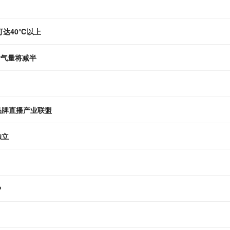
达40℃以上
输气量将减半
品牌直播产业联盟
独立
炉