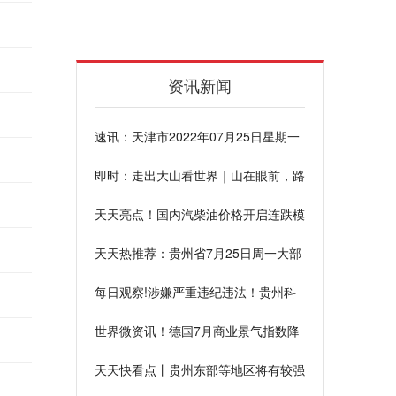
资讯新闻
速讯：天津市2022年07月25日星期一
大部阴最高温34度
即时：走出大山看世界｜山在眼前，路
在脚下！40名“山里娃”的省城体验行
天天亮点！国内汽柴油价格开启连跌模
式，本周二再迎下调
天天热推荐：贵州省7月25日周一大部
多云最高气温37度
每日观察!涉嫌严重违纪违法！贵州科
学院2名干部被查
世界微资讯！德国7月商业景气指数降
至两年来低点
天天快看点丨贵州东部等地区将有较强
降雨 谨防次生灾害！