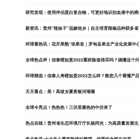
研究发现：使用伴侣蛋白复合物，可更好地识别血液中的癌
新资讯：贵州“辣妹子”远嫁他乡｜自主培育辣椒品种获多省
环球看热讯：花开果熟“张果老｜罗甸县果业产业化发展中
全球热点评！信泰橙如意2022重疾险值得买吗？搞懂这个
环球精选！信泰人寿橙如意2022怎么样？教您几个看懂产
天天看点：美！高坡乡夏夜银河璀璨
全球今亮点！热热热！三伏里最热的中伏来了
热点在线丨贵州省生态环境厅厅长杨同光：为高质量发展注
焦点热讯:十大良心重疾险排行整理，优秀的全部在这里