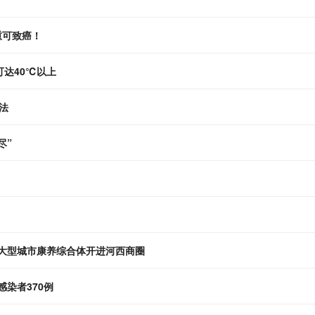
重可致癌！
达40℃以上
法
尽”
 大型城市康养综合体开进河西商圈
感染者370例