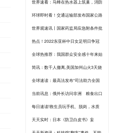
世界速看：马蜂在热水器上筑巢，消防
员成功摘除
环球即时看！交通运输部发布国家公路
网规划：到2035年总规模约46.1万公
世界观速讯丨国家药监局应急附条件批
里
准阿兹夫定片增加新冠治疗适应症注册
热点！2022东亚杯中日女足明日争冠
申请
全球热推荐：我国群众安全感十年来始
终保持高位
简讯：数千人撤离,美国加州山火3天烧
了63平方公里
全球速读：最高法发布“司法助力全国
统一大市场建设30条”
当前讯息：俄外长访问非洲 粮食出口
受关注
每日速读!救生员玩手机、脱岗，水质
未定期检测及公示，你去的游泳场馆安
天天实时：日本《防卫白皮书》妄
全吗？
称“台湾局势对日本安全重要”，国台办
天天新资讯：科技馆“翻车”事件，不能